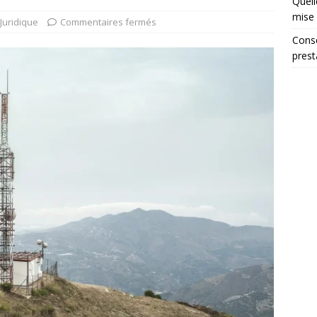
Quell
mise 
Juridique
Commentaires fermés
Conse
prest