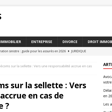
S
IMMOBILIER
ENTREPRISE
DIVORCE
DROIT IMMOB
ration sinistre : guide pour les assurés en 2026
JURIDIQUE
ges du droit des sociétés expliqués
ENTREPRISE
ART
écoms sur la sellette : Vers une responsabilité accrue en cas
ont les étapes clés d’une audience de mise en état
DROIT
Avoca
r fiscal particulier : guide des coûts et prestations en 2026
 sur la sellette : Vers
votre 
Délai
 accrue en cas de
uissier : qui est le mieux placé pour votre litige
AVOCAT
en 2
e ?
Les a