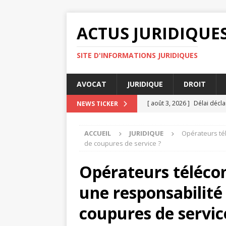
ACTUS JURIDIQUE
SITE D'INFORMATIONS JURIDIQUES
AVOCAT
JURIDIQUE
DROIT
[ août 3, 2026 ]
Délai décla
NEWS TICKER
[ août 2, 2026 ]
Les avanta
ACCUEIL
JURIDIQUE
Opérateurs tél
[ juillet 31, 2026 ]
Quelles s
de coupures de service ?
[ juillet 31, 2026 ]
Conseille
Opérateurs télécoms
ENTREPRISE
une responsabilité
[ août 4, 2026 ]
Avocat ou h
coupures de servic