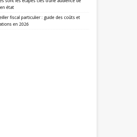
es sont les étapes clés d’une audience de
en état
iller fiscal particulier : guide des coûts et
ations en 2026