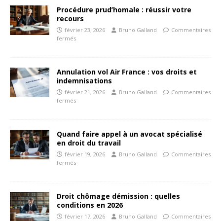
Procédure prud’homale : réussir votre
recours
février 23, 2026
Bruno Galland
Commentaires
fermés
Annulation vol Air France : vos droits et
indemnisations
février 21, 2026
Bruno Galland
Commentaires
fermés
Quand faire appel à un avocat spécialisé
en droit du travail
février 19, 2026
Bruno Galland
Commentaires
fermés
Droit chômage démission : quelles
conditions en 2026
février 17, 2026
Bruno Galland
Commentaires