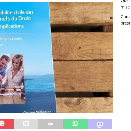
Quell
mise 
Conse
prest