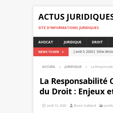
ACTUS JURIDIQUE
SITE D'INFORMATIONS JURIDIQUES
AVOCAT
JURIDIQUE
DROIT
[ août 3, 2026 ]
Délai décla
NEWS TICKER
[ août 2, 2026 ]
Les avanta
ACCUEIL
JURIDIQUE
La Responsabil
[ juillet 31, 2026 ]
Quelles s
[ juillet 31, 2026 ]
Conseille
La Responsabilité C
ENTREPRISE
du Droit : Enjeux e
[ août 4, 2026 ]
Avocat ou h
août 12, 2025
Bruno Galland
Jurid