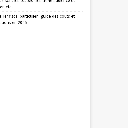
es sont les étapes clés d’une audience de
en état
iller fiscal particulier : guide des coûts et
ations en 2026