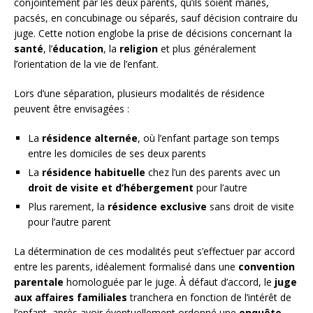
conjointement par les deux parents, qu’ils soient mariés,
pacsés, en concubinage ou séparés, sauf décision contraire du
juge. Cette notion englobe la prise de décisions concernant la
santé
, l’
éducation
, la
religion
et plus généralement
l’orientation de la vie de l’enfant.
Lors d’une séparation, plusieurs modalités de résidence
peuvent être envisagées :
La
résidence alternée
, où l’enfant partage son temps
entre les domiciles de ses deux parents
La
résidence habituelle
chez l’un des parents avec un
droit de visite et d’hébergement
pour l’autre
Plus rarement, la
résidence exclusive
sans droit de visite
pour l’autre parent
La détermination de ces modalités peut s’effectuer par accord
entre les parents, idéalement formalisé dans une
convention
parentale
homologuée par le juge. À défaut d’accord, le
juge
aux affaires familiales
tranchera en fonction de l’intérêt de
l’enfant, après avoir éventuellement ordonné une
enquête